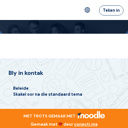
Slaan oor na hoof inhoud
Teken in
Bly in kontak
Beleide
Skakel oor na die standaard tema
MET TROTS GEMAAK MET
Gemaak met
deur
conecti.me