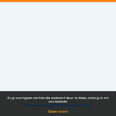
x
As jy voortgaan om hierdie webwerf deur te blaai, stem jy in tot
ons beleide:
Allgemeine Geschäftsbedingungen (AGB)
Gaan voort