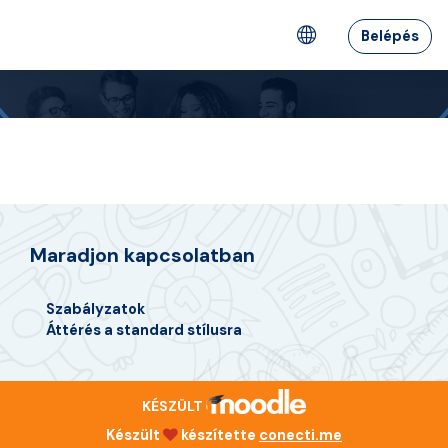
Tovább a fő tartalomhoz
Belépés
Maradjon kapcsolatban
Szabályzatok
Áttérés a standard stílusra
KÉSZÜLT
Készült
készítette
conecti.me