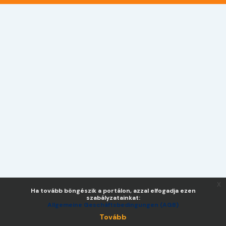
x
Ha tovább böngészik a portálon, azzal elfogadja ezen
szabályzatainkat:
Allgemeine Geschäftsbedingungen (AGB)
Tovább