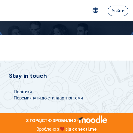
Перейти до головного вмісту
Увійти
Stay in touch
Політики
Перемикнути до стандартної теми
З ГОРДІСТЮ ЗРОБИЛИ З
Зроблено з
від
conecti.me