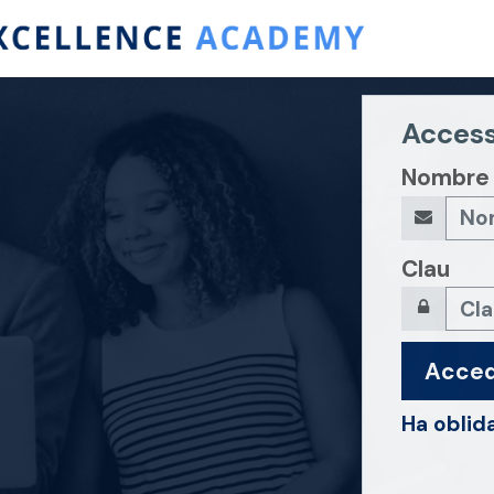
Access
Nombre 
Clau
Acced
Ha oblid