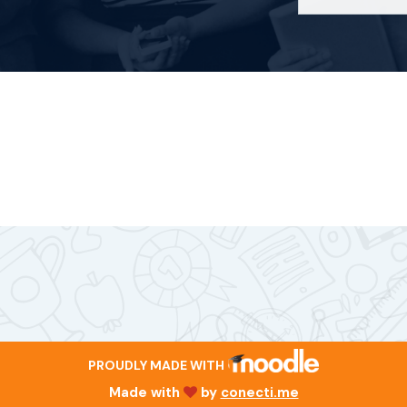
PROUDLY MADE WITH
Made with
by
conecti.me