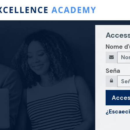
Access
Nome d'
Seña
Acce
¿Escaeci