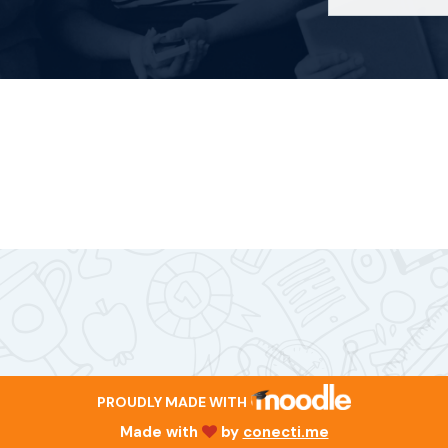
PROUDLY MADE WITH
Made with
by
conecti.me