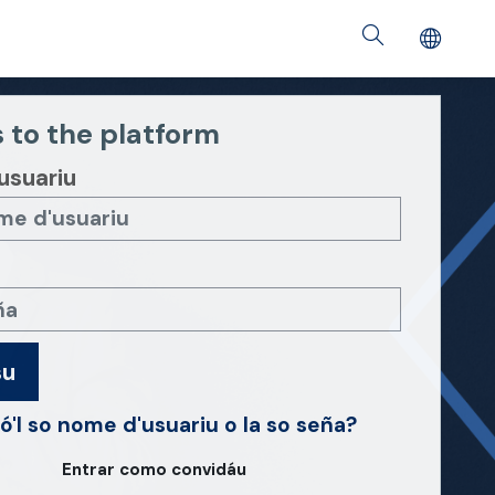
 to the platform
usuariu
su
ó'l so nome d'usuariu o la so seña?
Entrar como convidáu