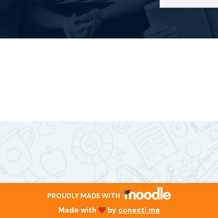
PROUDLY MADE WITH
Made with
by
conecti.me