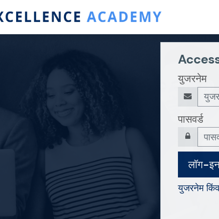
Access
युजरनेम
पासवर्ड
लॉग-इ
युजरनेम किं